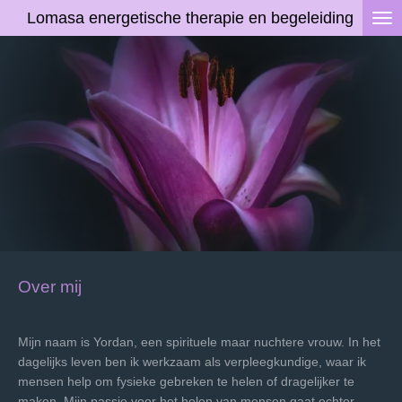
Lomasa energetische therapie en begeleiding
Ga
direct
naar
de
hoofdinhoud
Over mij
Mijn naam is Yordan, een spirituele maar nuchtere vrouw. In het
dagelijks leven ben ik werkzaam als verpleegkundige, waar ik
mensen help om fysieke gebreken te helen of dragelijker te
maken. Mijn passie voor het helen van mensen gaat echter