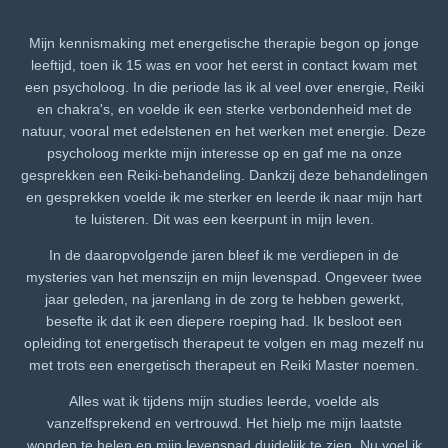
Mijn kennismaking met energetische therapie begon op jonge
leeftijd, toen ik 15 was en voor het eerst in contact kwam met
een psycholoog. In die periode las ik al veel over energie, Reiki
en chakra's, en voelde ik een sterke verbondenheid met de
natuur, vooral met edelstenen en het werken met energie. Deze
psycholoog merkte mijn interesse op en gaf me na onze
gesprekken een Reiki-behandeling. Dankzij deze behandelingen
en gesprekken voelde ik me sterker en leerde ik naar mijn hart
te luisteren. Dit was een keerpunt in mijn leven.
In de daaropvolgende jaren bleef ik me verdiepen in de
mysteries van het menszijn en mijn levenspad.
Ongeveer twee
jaar geleden, na jarenlang in de zorg te hebben gewerkt,
besefte ik dat ik een diepere roeping had. Ik besloot een
opleiding tot energetisch therapeut te volgen en mag mezelf nu
met trots een energetisch therapeut en Reiki Master noemen.
Alles wat ik tijdens mijn studies leerde, voelde als
vanzelfsprekend en vertrouwd. Het hielp me mijn laatste
wonden te helen en mijn levenspad duidelijk te zien.
Nu voel ik