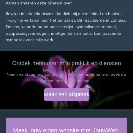
namen anderen deze bijnaam over.
Ik wilde iets betekenisvols dat dicht bij mezelf bleef en besloot
"Foxy" te vertalen naar het Sanskriet. Dit resulteerde in
Lomasa
.
De vos, waar de naam naar verwijst, symboliseert eenheid,
aanpassingsvermogen, intelligentie en intuïtie. Een passende
symboliek voor mijn werk.
Ontdek meer over mijn praktijk en diensten
Neem vandaag nog contact op voor meer informatie of boek uw
eerste sessie bij Lomasa.
Maak een afspraak
Maak jouw eigen website met
JouwWeb