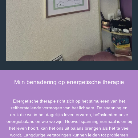
Mijn benadering op energetische therapie
Energetische therapie richt zich op het stimuleren van het
zelfherstellende vermogen van het lichaam. De spanning en
druk die we in het dagelijks leven ervaren, beïnvloeden onze
energiebalans en wie we zijn. Hoewel spanning normaal is en bij
het leven hoort, kan het ons uit balans brengen als het te veel
wordt. Langdurige verstoringen kunnen leiden tot problemen