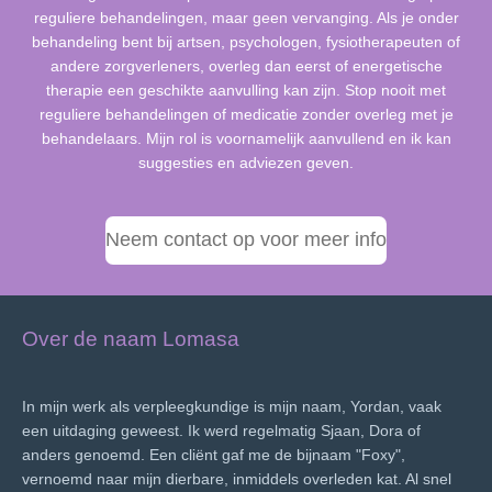
reguliere behandelingen, maar geen vervanging. Als je onder
behandeling bent bij artsen, psychologen, fysiotherapeuten of
andere zorgverleners, overleg dan eerst of energetische
therapie een geschikte aanvulling kan zijn. Stop nooit met
reguliere behandelingen of medicatie zonder overleg met je
behandelaars. Mijn rol is voornamelijk aanvullend en ik kan
suggesties en adviezen geven.
Neem contact op voor meer info
Over de naam Lomasa
In mijn werk als verpleegkundige is mijn naam, Yordan, vaak
een uitdaging geweest. Ik werd regelmatig Sjaan, Dora of
anders genoemd. Een cliënt gaf me de bijnaam "Foxy",
vernoemd naar mijn dierbare, inmiddels overleden kat. Al snel